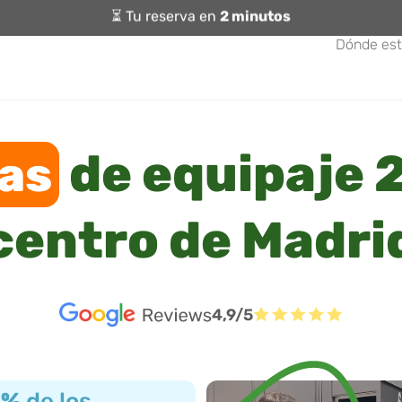
⏳ Tu reserva en
2 minutos
Dónde es
de equipaje 2
as
centro de Madri
4,9/5
3%
de los