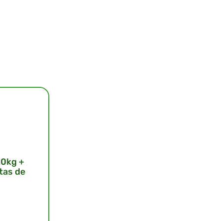
20kg +
tas de