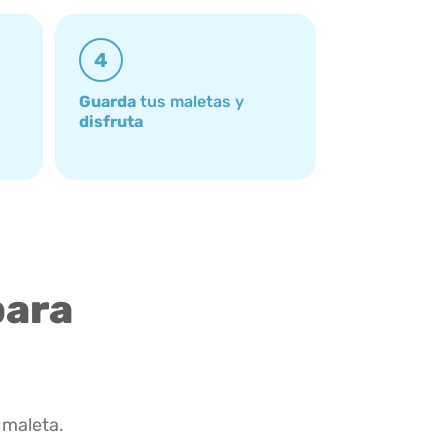
4
Guarda
tus maletas y
disfruta
para
 maleta.