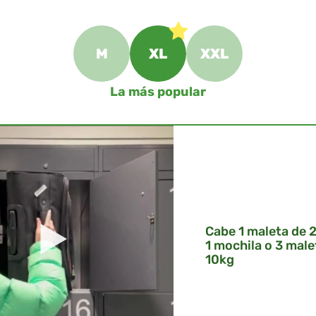
M
XL
XXL
La más popular
Cabe 1 maleta de 
1 mochila o 3 male
10kg