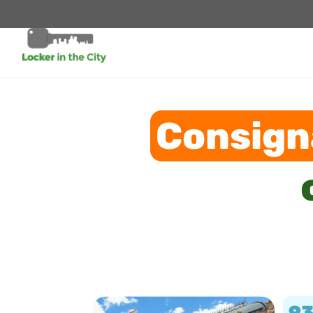
Consign
9