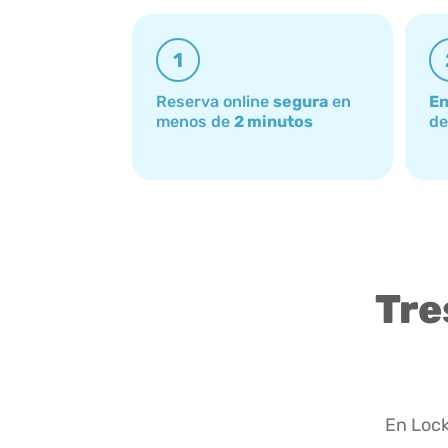
1
Reserva online
segura
en
En
menos de
2 minutos
de
Tre
En Lock