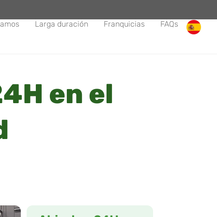
tamos
Larga duración
Franquicias
FAQs
4H en el
d