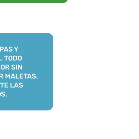
PAS Y
… TODO
OR SIN
R MALETAS.
TE LAS
S.