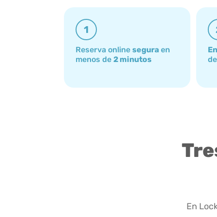
1
Reserva online
segura
en
En
menos de
2 minutos
de
Tre
En Lock