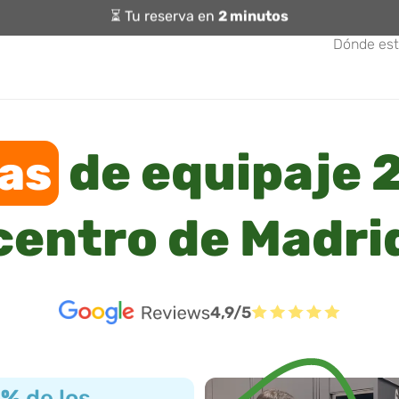
⏳ Tu reserva en
2 minutos
Dónde es
de equipaje 2
as
centro de Madri
4,9/5
3%
de los