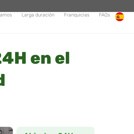
tamos
Larga duración
Franquicias
FAQs
4H en el
d