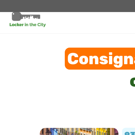
Consign
9