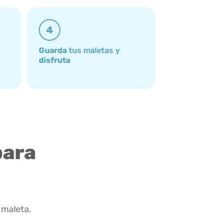
4
Guarda
tus maletas y
disfruta
para
 maleta.