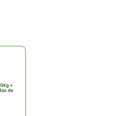
20kg +
tas de