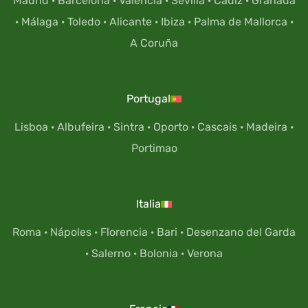
Madrid
·
Barcelona
·
Valencia
·
Sevilla
·
Cádiz
·
Granada
·
Málaga
·
Toledo
·
Alicante
·
Ibiza
·
Palma de Mallorca
·
A Coruña
Portugal
Lisboa
·
Albufeira
·
Sintra
·
Oporto
·
Cascais
·
Madeira
·
Portimao
Italia
Roma
·
Nápoles
·
Florencia
·
Bari
·
Desenzano del Garda
·
Salerno
·
Bolonia
·
Verona