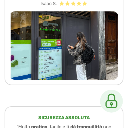
Isaac S.
SICUREZZA ASSOLUTA
“Molto
pratico
, facile e ti
dà tranquillità
non