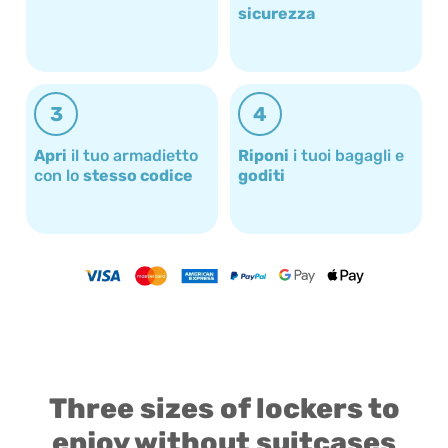
sicurezza
3
4
Apri
il tuo armadietto
Riponi
i tuoi bagagli e
con lo
stesso codice
goditi
Three sizes of lockers to
enjoy without suitcases